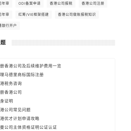
全球最低。 6. 可全数扣除支出如楼宇和
司年审
ODI备案申请
香港公司报税
香港公司注册
汽车之分期供款利息，及可享有固定资产
之折旧免税额。
司年审
红筹/VIE框架搭建
香港公司做账报税知识
通银行开户
问题
册香港公司及后续维护费用一览
理马德里商标国际注册
港税务咨询
册香港公司
身证明
港公司常见问题
港优才计划申请攻略
曼公司主体资格证明公证认证