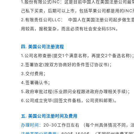
1.股份有限公式INC：这是目前中国人在美国注册公司
己私下买卖，后期可以上市，包括苹果公司都是用的IN
2.有限责任公司LLC： 中国人在美国注册公司起步做
用较高，报税复杂，而且必须有社会安全码SSN。
四. 美国公司注册流程
1.公司名称查册(提交1个满意名称，再提交2个备选名称
2.签署协定(按双方协商好的条件签订协议书)；
3.交付费用；
4.签署确认书；
5.政府审批过程(乐业顾问全程跟进政府办理相关手续)
6.公司成立完毕(回签文件备档，公司资料邮寄)。
五. 美国公司注册时间及费用
办理时间：
20-30工作日左右 （每个州具体情况不同
注册美国公司费用：
800$-1500$ （不同的州收费不同