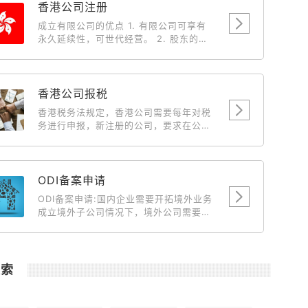
香港公司注册
成立有限公司的优点 1. 有限公司可享有
永久延续性，可世代经营。 2. 股东的私
人债务，不会牵涉入有限公司持有之物业
及财产。 3. 有限公司有法定文件，保障
各股东(投资者)之权益，因此较容易集合
资金。 4. 成立有限公司后，中国、台湾
香港公司报税
及外国人仕向人民入境署申请来香港的商
香港税务法规定，香港公司需要每年对税
务签証将获优先考虑。 5. 有限公司的债
务进行申报，新注册的公司，要求在公司
务有限，经营生意上的风险，一概不会牵
成立后第18个月开始报税，届时新公司会
连股东私人之物业与财产。 6. 由于有法
收到来自税务局寄送来的税单。此后，香
例保障，因此不会出现多个一间完全相同
港公司每年需要申报一次税务情况。
名称的有限公司，以免被人假冒或讹骗。
ODI备案申请
7. 以有限公司经营业务，可以给与客户、
供应商及银行良好印象，有助业务发展。
ODI备案申请:国内企业需要开拓境外业务
成立有限公司的税务优惠 1. 可全数扣除
成立境外子公司情况下，境外公司需要国
支出，例如娱乐费、车费和旅游费。 2.
内主体公司输送资金到境外做为运营、开
董事 (东主) 及其配偶之薪金可作为支出
拓市场、投资项目等目的时候就需要到境
扣除。 3. 以有限公司营业，海外来源之
外投资备案。 主要目的就是向商务部发改
营利是无需缴付利得税。 4. 利用有限公
委发起申请对这笔资金的汇出做合规合法
搜索
司转让楼宇，可省回大笔之利得税、印花
化说明。
税及律师费。 5. 利得税的税率是16.5%
(扣除全部经营费用，纯利润)，差不多是