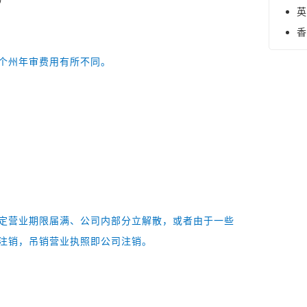
英
香
个州年审费用有所不同。
定营业期限届满、公司内部分立解散，或者由于一些
请注销，吊销营业执照即公司注销。