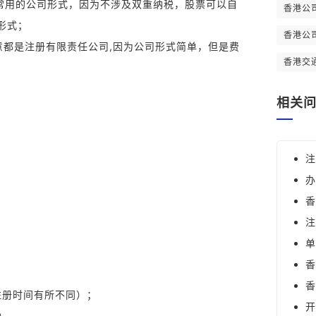
最常用的公司形式，因为不涉及双重纳税，股票可以自
香港公
C形式；
香港公
生意都是注册有限责任公司,因为公司形式简单，但是费
香港交
相关
)；
注
办
香
；
注
单
香
香
，注册时间有所不同）；
开
）