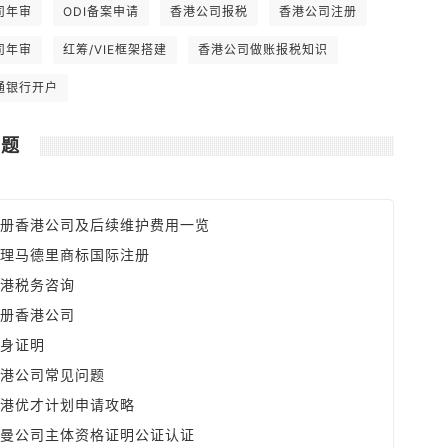
全球最低。 6. 可全数扣除支出如楼宇和
司年审
ODI备案申请
香港公司报税
香港公司注册
汽车之分期供款利息，及可享有固定资产
之折旧免税额。
司年审
红筹/VIE框架搭建
香港公司做账报税知识
通银行开户
问题
册香港公司及后续维护费用一览
理马德里商标国际注册
港税务咨询
册香港公司
身证明
港公司常见问题
港优才计划申请攻略
曼公司主体资格证明公证认证