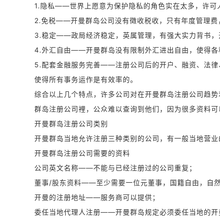
1.隐私——世界上愿意为保护隐私的角色实在太多，许
2.免税——开曼群岛公司没有徵收税收，只有年度管理
3.稳定——政局经济稳定，英属管理，有强大实力背书
4.外汇自由——开曼群岛没有限制外汇进出自由，使得
5.配套金融服务完善——注册公司后的开户、融资、法
使得所有事务运作是有效率的。
综合以上几个特点，许多公司对在开曼群岛注册公司趋势
群岛注册公司裡，公众难以查询到他们，因为很多资料
开曼群岛注册公司类别
开曼群岛当地允许注册三种类别的公司，有一般当地营
开曼群岛注册公司需要的资料
公司英文名称——不能与已经注册过的公司重复；
董事/股东资料——至少需要一位元董事，国籍自由，自
开曼的注册地址——服务商可以提供；
委任当地代理人注册——开曼群岛规定必须委任当地的开