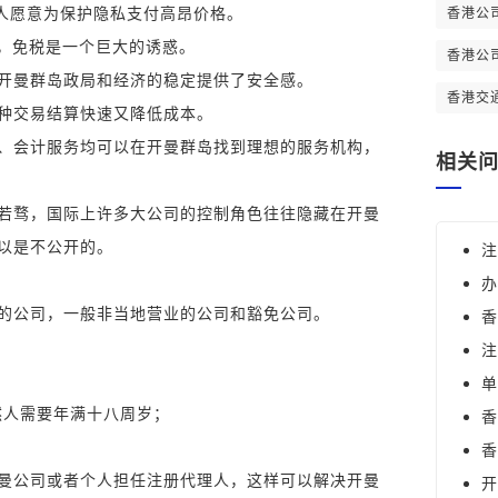
可人愿意为保护隐私支付高昂价格。
香港公
费，免税是一个巨大的诱惑。
香港公
，开曼群岛政局和经济的稳定提供了安全感。
香港交
各种交易结算快速又降低成本。
律、会计服务均可以在开曼群岛找到理想的服务机构，
相关
若骛，国际上许多大公司的控制角色往往隐藏在开曼
可以是不公开的。
注
办
业的公司，一般非当地营业的公司和豁免公司。
香
注
单
然人需要年满十八周岁；
香
香
曼公司或者个人担任注册代理人，这样可以解决开曼
开