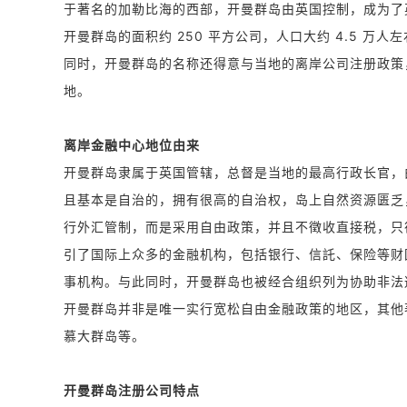
于著名的加勒比海的西部，开曼群岛由英国控制，成为
开曼群岛的面积约 250 平方公司，人口大约 4.5 
同时，开曼群岛的名称还得意与当地的离岸公司注册政策
地。
离岸金融中心地位由来
开曼群岛隶属于英国管辖，总督是当地的最高行政长官，
且基本是自治的，拥有很高的自治权，岛上自然资源匮乏
行外汇管制，而是采用自由政策，并且不徵收直接税，只
引了国际上众多的金融机构，包括银行、信託、保险等财
事机构。与此同时，开曼群岛也被经合组织列为协助非
开曼群岛并非是唯一实行宽松自由金融政策的地区，其他
慕大群岛等。
开曼群岛注册公司特点