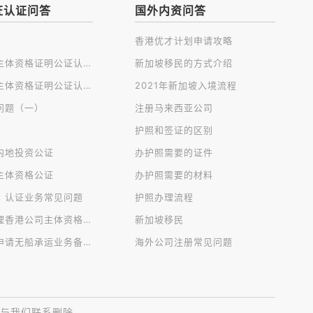
证认证问答
国外内资问答
香港优才计划申请攻略
开曼公司主体资格证明公证认证
新加坡移民的方式介绍
英国公司主体资格证明公证认证
2021年新加坡入境流程
问题（一）
注册马来西亚公司
护照和签证的区别
内地投资公证
办护照需要的证件
主体资格公证
办护照需要的材料
、认证业务常见问题
护照办理流程
免过港办理香港公司主体资格公证认证
新加坡移民
香港公司申请无船承运业务备案
海外公司注册常见问题
与我们联系删除。