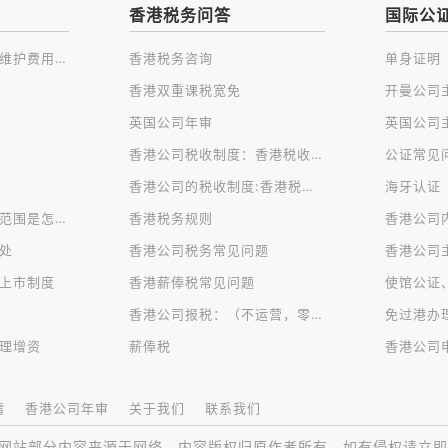
香港税务问答
国际公
注册香港公司及后续维护费用一览
香港税务咨询
单身证明
香港双重课税宽免
英国公司年审
香港公司税收制度：香港税收种类
公证常见
香港公司的税收制度:香港税制的特点
海牙认证
香港公司对公司经营范围是怎样规定的？
香港税务规则
香港公司
处
香港公司税务常见问题
香港公司
上市制度
香港薪俸税常见问题
使馆公证
香港公司报税：（不运营，零申报）
理增资
薪俸税
请
香港公司年审
关于我们
联系我们
网站部分内容来源于网络，内容版权归原作者所有，如有侵权请立即