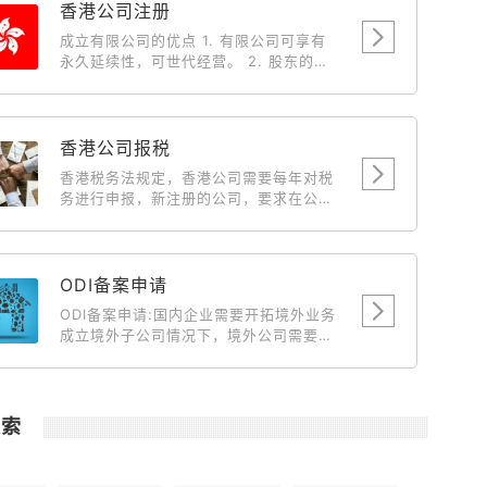
香港公司注册
成立有限公司的优点 1. 有限公司可享有
永久延续性，可世代经营。 2. 股东的私
人债务，不会牵涉入有限公司持有之物业
及财产。 3. 有限公司有法定文件，保障
各股东(投资者)之权益，因此较容易集合
资金。 4. 成立有限公司后，中国、台湾
香港公司报税
及外国人仕向人民入境署申请来香港的商
香港税务法规定，香港公司需要每年对税
务签証将获优先考虑。 5. 有限公司的债
务进行申报，新注册的公司，要求在公司
务有限，经营生意上的风险，一概不会牵
成立后第18个月开始报税，届时新公司会
连股东私人之物业与财产。 6. 由于有法
收到来自税务局寄送来的税单。此后，香
例保障，因此不会出现多个一间完全相同
港公司每年需要申报一次税务情况。
名称的有限公司，以免被人假冒或讹骗。
ODI备案申请
7. 以有限公司经营业务，可以给与客户、
供应商及银行良好印象，有助业务发展。
ODI备案申请:国内企业需要开拓境外业务
成立有限公司的税务优惠 1. 可全数扣除
成立境外子公司情况下，境外公司需要国
支出，例如娱乐费、车费和旅游费。 2.
内主体公司输送资金到境外做为运营、开
董事 (东主) 及其配偶之薪金可作为支出
拓市场、投资项目等目的时候就需要到境
扣除。 3. 以有限公司营业，海外来源之
外投资备案。 主要目的就是向商务部发改
营利是无需缴付利得税。 4. 利用有限公
委发起申请对这笔资金的汇出做合规合法
搜索
司转让楼宇，可省回大笔之利得税、印花
化说明。
税及律师费。 5. 利得税的税率是16.5%
(扣除全部经营费用，纯利润)，差不多是