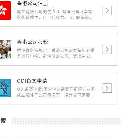
香港公司注册
成立有限公司的优点 1. 有限公司可享有
永久延续性，可世代经营。 2. 股东的私
人债务，不会牵涉入有限公司持有之物业
及财产。 3. 有限公司有法定文件，保障
各股东(投资者)之权益，因此较容易集合
资金。 4. 成立有限公司后，中国、台湾
香港公司报税
及外国人仕向人民入境署申请来香港的商
香港税务法规定，香港公司需要每年对税
务签証将获优先考虑。 5. 有限公司的债
务进行申报，新注册的公司，要求在公司
务有限，经营生意上的风险，一概不会牵
成立后第18个月开始报税，届时新公司会
连股东私人之物业与财产。 6. 由于有法
收到来自税务局寄送来的税单。此后，香
例保障，因此不会出现多个一间完全相同
港公司每年需要申报一次税务情况。
名称的有限公司，以免被人假冒或讹骗。
ODI备案申请
7. 以有限公司经营业务，可以给与客户、
供应商及银行良好印象，有助业务发展。
ODI备案申请:国内企业需要开拓境外业务
成立有限公司的税务优惠 1. 可全数扣除
成立境外子公司情况下，境外公司需要国
支出，例如娱乐费、车费和旅游费。 2.
内主体公司输送资金到境外做为运营、开
董事 (东主) 及其配偶之薪金可作为支出
拓市场、投资项目等目的时候就需要到境
扣除。 3. 以有限公司营业，海外来源之
外投资备案。 主要目的就是向商务部发改
营利是无需缴付利得税。 4. 利用有限公
委发起申请对这笔资金的汇出做合规合法
搜索
司转让楼宇，可省回大笔之利得税、印花
化说明。
税及律师费。 5. 利得税的税率是16.5%
(扣除全部经营费用，纯利润)，差不多是