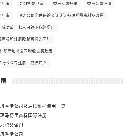
全球最低。 6. 可全数扣除支出如楼宇和
司年审
ODI备案申请
香港公司报税
香港公司注册
汽车之分期供款利息，及可享有固定资产
之折旧免税额。
司年审
BVI公司文件使馆公证认证办理所需资料及流程
册成功后，七大问题不容忽视！
国商标和注册欧盟商标的区别
1年注册新加坡公司税收优惠政策
亚对公公司注册＋银行开户
问题
册香港公司及后续维护费用一览
理马德里商标国际注册
港税务咨询
册香港公司