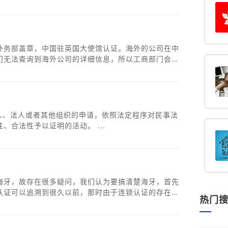
寄时间；可以加急办理，加急办理时间为7-10工作
外务部盖章，中国驻英国大使馆认证。​海外的公司在中
门无法查询到海外公司的详细信息，所以工商部门会要
公证认证，公证认证的流程需要在母公司的所在国完
经当地国公证+所在国外交部认证+中国大使馆认证。
合法性予以证明的活动。 ...
海牙，故存在很多疑问，我们认为要搞清楚海牙，首先
认证可以追溯到很久以前，那时由于连锁认证的存在，
热门
些复杂手续带来的困难招致了一些怨言和不满。因此，
或简化认证程序、尤其是连锁认证的公约的设想。...