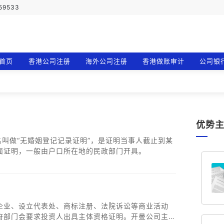
759533
首页
香港公司注册
海外公司注册
香港做账审计
公司银
优势
名叫做“无婚姻登记记录证明”，是证明当事人截止到某
面证明，一般由户口所在地的民政部门开具。
企业、设立代表处、商标注册、法院诉讼等商业活动
府部门会要求投资人出具主体资格证明。开曼公司主体