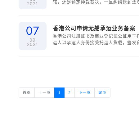
辖，还是预定仲裁裁决，一旦纠纷送到法
2021
（被申请人）的主体资格证明文件上，内
证明文件，也可以委托香港律师事务所（
07
香港公司申请无船承运业务备案
香港公司注册证书及商业登记证公证用于
09
运人以承运人身份接受托运人货载，签发
2021
过国际船舶运输经营者完成国际海上货物
首页
上一页
1
2
下一页
尾页