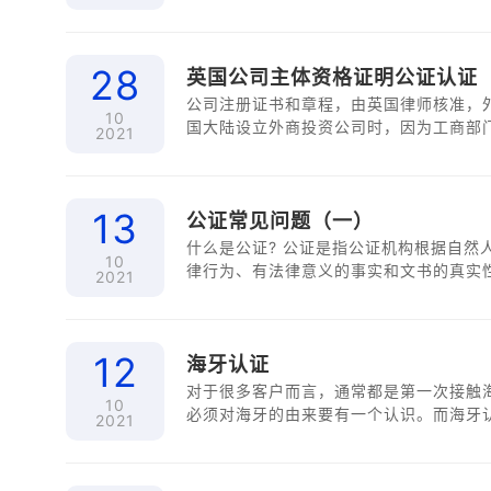
资格证明所需处理时间15工作日，包含邮
日，包含国际邮寄时间。...
28
英国公司主体资格证明公证认证
公司注册证书和章程，由英国律师核准，
10
国大陆设立外商投资公司时，因为工商部
2021
求要求此海外公司办理其主体资格证明的
成，其要求是：境外投资方的境外公司需
13
公证常见问题（一）
什么是公证? 公证是指公证机构根据自然人、法人或者其他组织的申请，依照法定程序对民事法
10
律行为、有法律意义的事实和文书的真实性、
2021
12
海牙认证
对于很多客户而言，通常都是第一次接触
10
必须对海牙的由来要有一个认识。而海牙
2021
给国际关系的交往带来相当大的不便，这
英国曾在欧洲议会上提出建立一项旨在取消