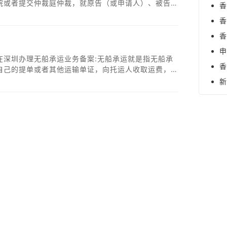
院或者提交仲裁庭仲裁，就原告（或申请人）、被告
香
地的事务所需要到香港公司注册处查询相关主体资格的
香
或者其在上海的办事处）办理该查档事宜。
香
申
在深圳办理无船承运业务备案:无船承运就是指无船承
香
自己的提单或者其他运输单证，向托运人收取运费，通
运输，承担承运人责任的业务、行为。
新