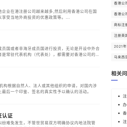
香港公
地企业在港注册公司越来越多,然后利用香港公司在国
香港公
享受当地外商投资的优惠政策等。...
商标注
注册英
202
成员国或者非海牙成员国进行投资，无论是开设中外合
者是常驻代表机构（代表处），都需要对香港公司的相
马来西
相关
证机构根据自然人、法人或其他组织的申请，对国内涉
上最后一个印鉴、签名的真实性予以确认的活动。
注
办
香
证认证
注
纠纷难免发生，不管世贸易双方明确协议内地法院管