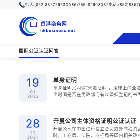
电话:
(852)835759533/(86)755-82908032
电话:
(852)835
香港商务网
hkbusiness.net
国际公证认证问答
19
单身证明
单身证明又叫做“未婚证明”，法律上的全
01
个时间是否在民政部门有过婚姻登记的书
2022
28
开曼公司主体资格证明公证认证
开曼公司在中国进行设立合资或外商独资
10
时，工商局、法院、商标局等国内相关政
2021