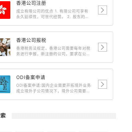
香港公司注册
成立有限公司的优点 1. 有限公司可享有
永久延续性，可世代经营。 2. 股东的私
人债务，不会牵涉入有限公司持有之物业
及财产。 3. 有限公司有法定文件，保障
各股东(投资者)之权益，因此较容易集合
资金。 4. 成立有限公司后，中国、台湾
香港公司报税
及外国人仕向人民入境署申请来香港的商
香港税务法规定，香港公司需要每年对税
务签証将获优先考虑。 5. 有限公司的债
务进行申报，新注册的公司，要求在公司
务有限，经营生意上的风险，一概不会牵
成立后第18个月开始报税，届时新公司会
连股东私人之物业与财产。 6. 由于有法
收到来自税务局寄送来的税单。此后，香
例保障，因此不会出现多个一间完全相同
港公司每年需要申报一次税务情况。
名称的有限公司，以免被人假冒或讹骗。
ODI备案申请
7. 以有限公司经营业务，可以给与客户、
供应商及银行良好印象，有助业务发展。
ODI备案申请:国内企业需要开拓境外业务
成立有限公司的税务优惠 1. 可全数扣除
成立境外子公司情况下，境外公司需要国
支出，例如娱乐费、车费和旅游费。 2.
内主体公司输送资金到境外做为运营、开
董事 (东主) 及其配偶之薪金可作为支出
拓市场、投资项目等目的时候就需要到境
扣除。 3. 以有限公司营业，海外来源之
外投资备案。 主要目的就是向商务部发改
营利是无需缴付利得税。 4. 利用有限公
委发起申请对这笔资金的汇出做合规合法
搜索
司转让楼宇，可省回大笔之利得税、印花
化说明。
税及律师费。 5. 利得税的税率是16.5%
(扣除全部经营费用，纯利润)，差不多是