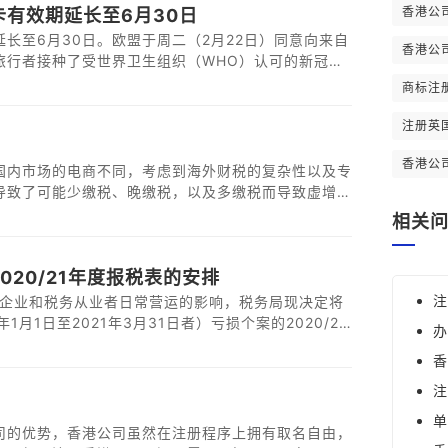
香港公
有效期延长至6月30日
长至6月30日。欧盟于周二（2月22日）同意向来自
香港公
旅行者接种了受世界卫生组织（WHO）认可的新冠疫
中国疫苗的旅行者的限制。
商标注
注册英
香港公
国内市场的电商不同，考虑到海外财税的复杂性以及专
导致了可能少缴税、晚缴税，以及多缴税而导致虚增不
需要缴纳哪些税呢？
相关
20/21年度报税表的安排
注
对企业和税务从业者日常营运的影响，税务局现决定将
月1日至2021年3月31日者）亏损个案的2020/21
办
年1月31日延展至2022年2月28日。惟税务代表应尽
香
交。
注
单
司的优势，香港公司虽然在注册程序上拥有取名自由，