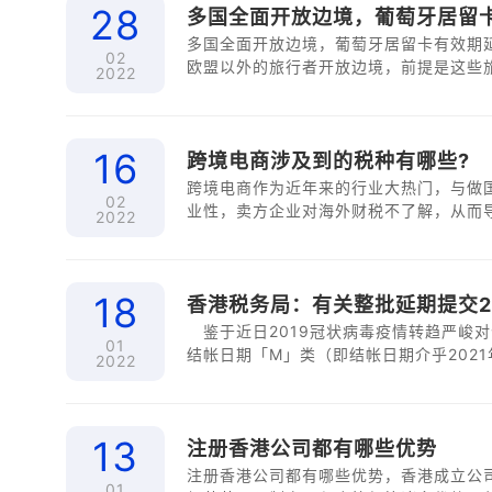
28
多国全面开放边境，葡萄牙居留卡
多国全面开放边境，葡萄牙居留卡有效期延
02
欧盟以外的旅行者开放边境，前提是这些
2022
苗。这一政策放宽了对那些接种了印度和
16
跨境电商涉及到的税种有哪些?
跨境电商作为近年来的行业大热门，与做
02
业性，卖方企业对海外财税不了解，从而
2022
必要承担的税务成本。那么对于跨境电商
18
香港税务局：有关整批延期提交20
鉴于近日2019冠状病毒疫情转趋严峻
01
结帐日期「M」类（即结帐日期介乎2021年1
2022
年度利得税报税表的最后提交限期由2022
量安排大部分的报税表在展延限期以前提
13
注册香港公司都有哪些优势
注册香港公司都有哪些优势，香港成立公
01