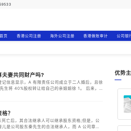
759533
首页
香港公司注册
海外公司注册
香港做账审计
公司银
优势
算夫妻共同财产吗?
登记信息显示，A 有限责任公司成立于二人婚后，且徐
将 40%股权转让给自己的亲姐姐徐 1。 后来，
，当时的财产分割方案中并未包括 A 公司 40%股
股权无偿转让给徐先生；同时，A 公司另一股东是徐先生的
权的声明，明确若法院判决徐先生分割股份给王女士，自
资格？
股东死亡后，其合法继承人可以继承股东资格;但是，公
儿是公司股东秦先生的合法继承人，而 A 公司章程