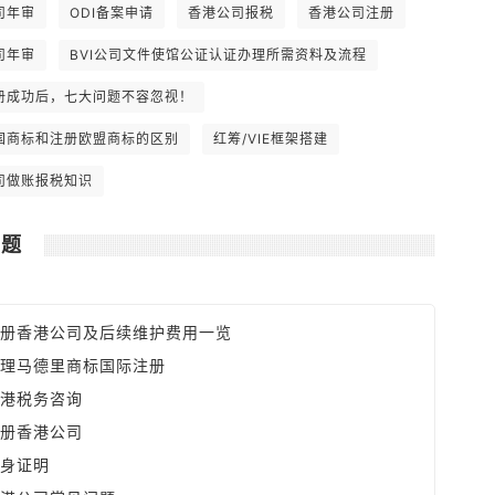
全球最低。 6. 可全数扣除支出如楼宇和
司年审
ODI备案申请
香港公司报税
香港公司注册
汽车之分期供款利息，及可享有固定资产
之折旧免税额。
司年审
BVI公司文件使馆公证认证办理所需资料及流程
册成功后，七大问题不容忽视！
国商标和注册欧盟商标的区别
红筹/VIE框架搭建
司做账报税知识
问题
册香港公司及后续维护费用一览
理马德里商标国际注册
港税务咨询
册香港公司
身证明