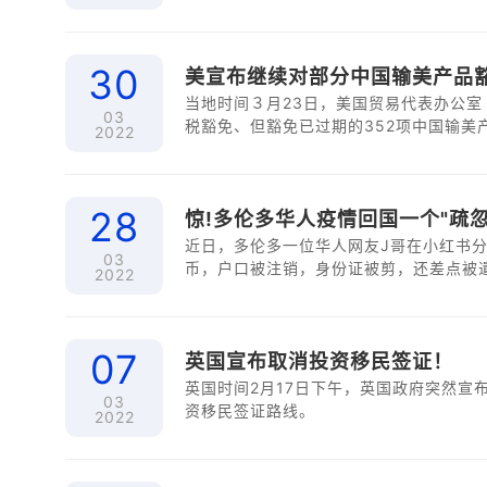
亦未对股东资格继承另作约定。因此秦先生
相应的股东资格、而无须公司过半数股东
30
美宣布继续对部分中国输美产品
当地时间３月23日，美国贸易代表办公室
03
税豁免、但豁免已过期的352项中国输美
2022
10月12日，直至2022年12月31日。
28
惊!多伦多华人疫情回国一个"疏忽
近日，多伦多一位华人网友J哥在小红书分
03
币，户口被注销，身份证被剪，还差点被
2022
07
英国宣布取消投资移民签证！
英国时间2月17日下午，英国政府突然宣布
03
资移民签证路线。
2022