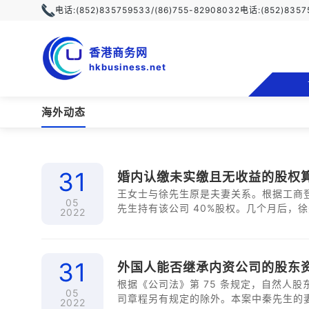
电话:
(852)835759533/(86)755-82908032
电话:
(852)835
香港商务网
hkbusiness.net
海外动态
31
婚内认缴未实缴且无收益的股权
王女士与徐先生原是夫妻关系。根据工商
05
先生持有该公司 40%股权。几个月后，徐先生
2022
王女士与徐先生因感情破裂，双方协议离婚
权。离婚后，徐 1 又将 A 公司 40%
亲哥哥徐 2，徐 2 出具放弃优先购买
31
愿放弃该部分股权的优先购买权。
外国人能否继承内资公司的股东
根据《公司法》第 75 条规定，自然人
05
司章程另有规定的除外。本案中秦先生的妻
2022