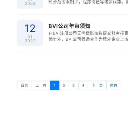
经营范围限制少，程序简便等诸多优势。
2022
12
BVI公司年审须知
在BVI注册公司无需做账核数提交财务报
01
优势外，BVI公司很适合作为境外企业上
2022
首页
上一页
1
2
3
4
下一页
尾页