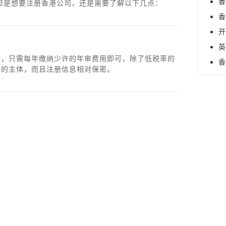
香
但是想要注册香港公司，还是需要了解以下几点：
香
开
英
表，只需每年缴纳少许的年审费用即可，除了低税率的
香
市的主体，而且注册信息相对保密。