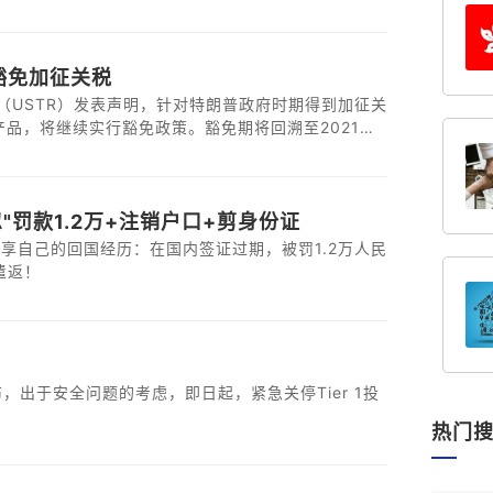
的妻儿在继承了 A 公司 90%股权的同时，亦应继承
的同意。
豁免加征关税
（USTR）发表声明，针对特朗普政府时期得到加征关
产品，将继续实行豁免政策。豁免期将回溯至2021年
"罚款1.2万+注销户口+剪身份证
享自己的回国经历：在国内签证过期，被罚1.2万人民
遣返！
，出于安全问题的考虑，即日起，紧急关停Tier 1投
热门