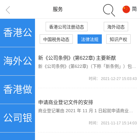
简
服务
香港公司注册动态
海外动态
香港公
中国税务动态
法律法规
知识产权
司注册
新《公司条例》(第622章) 主要新猷
海外公
新《公司条例》(第622章)（下称「新条例」）包含921项条文及11个附表，为规管在香港注册成立及营运的公司提供了一个现代化的法律框架。新条例旨在达致四个主要目的，分别是：加强企业管治、确保规管更为妥善、方便营商及使公司法例现代化。为达致上述四个主要目的而提出的主要新猷摘要，及新《公司条例》各部分的概要。
时间：
2021-12-27 15:03:43
司注册
香港做
申请商业登记文件的安排
商业登记署由 2021 年 11 月 1 日起就申请商业登记文件落实的最新安排如下。网上申请有效商业登记证复本 申请人在「香港政府一站通」（www.gov.hk/br​）完成网上申请有效商业登记证复本后，该复本将可以PDF格式即时下载。复本目前会在翌日可供下载。
账审计
公司银
时间：
2021-11-17 15:14:03