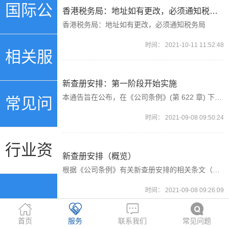
行账号
国际公
香港税务局：地址如有更改，必须通知税务局
香港税务局：地址如有更改，必须通知税务局
时间：
2021-10-11 11:52:48
证
相关服
新查册安排：第一阶段开始实施
本通告旨在公布，在《公司条例》(第 622 章) 下的公司登记册新查册 安排 (下称「新查册安排」) 的第一阶段将于 2021 年 8 月 23 日开始实施。 2. 由 2021 年 8 月 23 日起，公司就其所备存的董事登记册及公司秘书登记册上董事的通常住址及董事和公司秘书的完整身分识别号码，可选择不再提供予公众查阅。在此情况下，公司须在其登记册上提供董事的通讯地址，以及董事和公司秘书的部分身分识别号码，让公众查阅。
务
常见问
时间：
2021-09-08 09:50:24
题
行业资
新查册安排（概览）
根据《公司条例》有关新查册安排的相关条文（这些条文于2012年7月获立法会通过，但尚未完全生效），公司登记册会以董事的通讯地址代替通常住址，以及以董事、公司秘书及其他相关人士的部分身分识别号码代替完整号码，让公众查阅。通常住址及完整身分识别号码（下称「受保护资料 」）只可由「指明人士」透过申请取得。同样，由公司备存的登记册上，公司可以收起受保护资料不予公众查阅。
时间：
2021-09-08 09:26:09
讯
首页
服务
联系我们
常见问题
税务局：立法会十七题|船舶国际营运入息的双重课税宽免