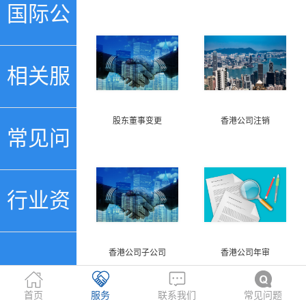
行账号
国际公
证
相关服
股东董事变更
香港公司注销
务
常见问
题
行业资
香港公司子公司
香港公司年审
讯
首页
服务
联系我们
常见问题