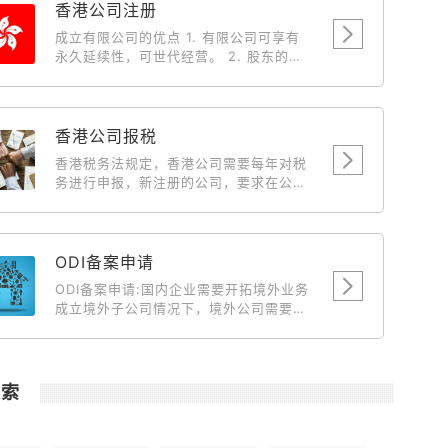
香港公司注册
成立有限公司的优点 1. 有限公司可享有
永久延续性，可世代经营。 2. 股东的私
人债务，不会牵涉入有限公司持有之物业
及财产。 3. 有限公司有法定文件，保障
各股东(投资者)之权益，因此较容易集合
资金。 4. 成立有限公司后，中国、台湾
香港公司报税
及外国人仕向人民入境署申请来香港的商
香港税务法规定，香港公司需要每年对税
务签証将获优先考虑。 5. 有限公司的债
务进行申报，新注册的公司，要求在公司
务有限，经营生意上的风险，一概不会牵
成立后第18个月开始报税，届时新公司会
连股东私人之物业与财产。 6. 由于有法
收到来自税务局寄送来的税单。此后，香
例保障，因此不会出现多个一间完全相同
港公司每年需要申报一次税务情况。
名称的有限公司，以免被人假冒或讹骗。
ODI备案申请
7. 以有限公司经营业务，可以给与客户、
供应商及银行良好印象，有助业务发展。
ODI备案申请:国内企业需要开拓境外业务
成立有限公司的税务优惠 1. 可全数扣除
成立境外子公司情况下，境外公司需要国
支出，例如娱乐费、车费和旅游费。 2.
内主体公司输送资金到境外做为运营、开
董事 (东主) 及其配偶之薪金可作为支出
拓市场、投资项目等目的时候就需要到境
扣除。 3. 以有限公司营业，海外来源之
外投资备案。 主要目的就是向商务部发改
营利是无需缴付利得税。 4. 利用有限公
委发起申请对这笔资金的汇出做合规合法
搜索
司转让楼宇，可省回大笔之利得税、印花
化说明。
税及律师费。 5. 利得税的税率是16.5%
(扣除全部经营费用，纯利润)，差不多是