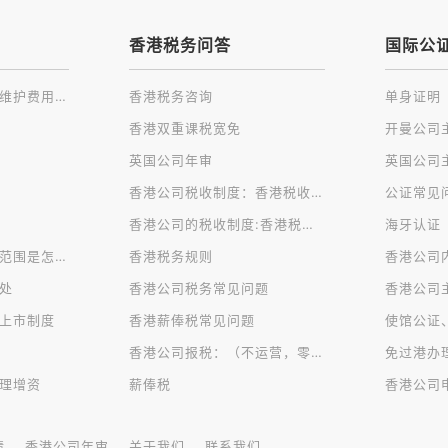
香港税务问答
国际公
注册香港公司及后续维护费用一览
香港税务咨询
单身证明
香港双重课税宽免
英国公司年审
香港公司税收制度：香港税收种类
公证常见
香港公司的税收制度:香港税制的特点
海牙认证
香港公司对公司经营范围是怎样规定的？
香港税务规则
香港公司
处
香港公司税务常见问题
香港公司
上市制度
香港薪俸税常见问题
使馆公证
香港公司报税：（不运营，零申报）
理增资
薪俸税
请
香港公司年审
关于我们
联系我们