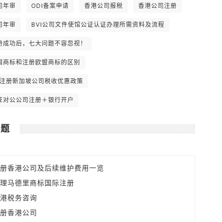
全球最低。 6. 可全数扣除支出如楼宇和
司年审
ODI备案申请
香港公司报税
香港公司注册
汽车之分期供款利息，及可享有固定资产
之折旧免税额。
司年审
BVI公司文件使馆公证认证办理所需资料及流程
册成功后，七大问题不容忽视！
国商标和注册欧盟商标的区别
1年注册新加坡公司税收优惠政策
亚对公公司注册＋银行开户
问题
册香港公司及后续维护费用一览
理马德里商标国际注册
港税务咨询
册香港公司