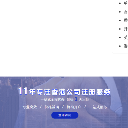
单
香
香
开
英
香