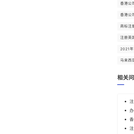
香港公
香港公
商标注
注册英
202
马来西
相关
注
办
香
注