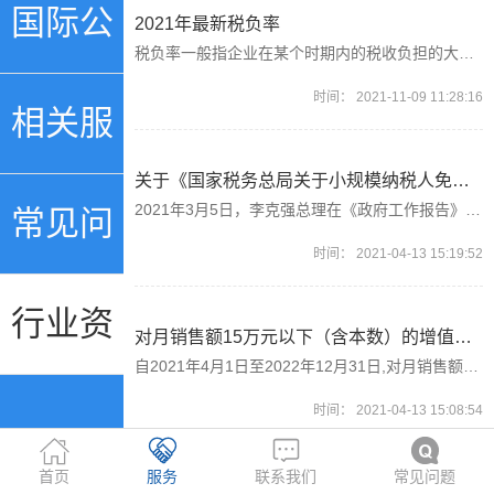
行账号
国际公
2021年最新税负率
税负率一般指企业在某个时期内的税收负担的大小，一般用税收占收入的比重来进行衡量。最常用的税负率为增值税税负率和所得税税负率。...
时间：
2021-11-09 11:28:16
证
相关服
关于《国家税务总局关于小规模纳税人免征增值税征管问题的公告》的解读
2021年3月5日，李克强总理在《政府工作报告》中明确提出“将小规模纳税人增值税起征点从月销售额10万元提高到15万元”。3月31日，财政部、税务总局制发《财政部 税务总局关于明确增值税小规模纳税人免征增值税政策的公告》(2021年第11号)，为确保相关政策顺利实施，税务总局制发本公告，就若干征管问题进行了明确。
务
常见问
时间：
2021-04-13 15:19:52
题
行业资
对月销售额15万元以下（含本数）的增值税小规模纳税人，免征增值税!
自2021年4月1日至2022年12月31日,对月销售额15万元以下（含本数）的增值税小规模纳税人，免征增值税!
时间：
2021-04-13 15:08:54
讯
首页
服务
联系我们
常见问题