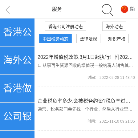
简
服务
香港公司注册动态
海外动态
香港公
中国税务动态
法律法规
知识产权
司注册
2022年增值税政策,3月1日起执行！附2022年版增值税优惠目录！
海外公
1. 从事再生资源回收的增值税一般纳税人销售其收购的再生资源，可以选择适用简易计税方法依照3%征收率计算缴纳增值税，或适用一般计税方法计算缴纳增值税。
时间：
2022-02-28 11:43:40
司注册
香港做
企业税负率多少,会被税务约谈?税负率过低该如何应对？
通常，税务部门会先找一个行业，然后从行业里对税负异常的企业展开稽查。那么，都有哪些原因会让企业被约谈呢？...
账审计
公司银
时间：
2021-11-10 09:21:05