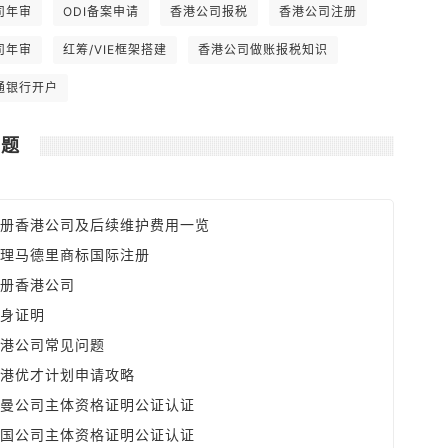
全球最低。 6. 可全数扣除支出如楼宇和
司年审
ODI备案申请
香港公司报税
香港公司注册
汽车之分期供款利息，及可享有固定资产
之折旧免税额。
司年审
红筹/VIE框架搭建
香港公司做账报税知识
通银行开户
问题
册香港公司及后续维护费用一览
理马德里商标国际注册
册香港公司
身证明
港公司常见问题
港优才计划申请攻略
曼公司主体资格证明公证认证
国公司主体资格证明公证认证