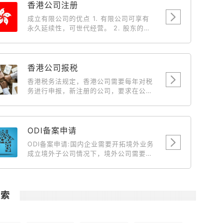
香港公司注册
成立有限公司的优点 1. 有限公司可享有
永久延续性，可世代经营。 2. 股东的私
人债务，不会牵涉入有限公司持有之物业
及财产。 3. 有限公司有法定文件，保障
各股东(投资者)之权益，因此较容易集合
资金。 4. 成立有限公司后，中国、台湾
香港公司报税
及外国人仕向人民入境署申请来香港的商
香港税务法规定，香港公司需要每年对税
务签証将获优先考虑。 5. 有限公司的债
务进行申报，新注册的公司，要求在公司
务有限，经营生意上的风险，一概不会牵
成立后第18个月开始报税，届时新公司会
连股东私人之物业与财产。 6. 由于有法
收到来自税务局寄送来的税单。此后，香
例保障，因此不会出现多个一间完全相同
港公司每年需要申报一次税务情况。
名称的有限公司，以免被人假冒或讹骗。
ODI备案申请
7. 以有限公司经营业务，可以给与客户、
供应商及银行良好印象，有助业务发展。
ODI备案申请:国内企业需要开拓境外业务
成立有限公司的税务优惠 1. 可全数扣除
成立境外子公司情况下，境外公司需要国
支出，例如娱乐费、车费和旅游费。 2.
内主体公司输送资金到境外做为运营、开
董事 (东主) 及其配偶之薪金可作为支出
拓市场、投资项目等目的时候就需要到境
扣除。 3. 以有限公司营业，海外来源之
外投资备案。 主要目的就是向商务部发改
营利是无需缴付利得税。 4. 利用有限公
委发起申请对这笔资金的汇出做合规合法
搜索
司转让楼宇，可省回大笔之利得税、印花
化说明。
税及律师费。 5. 利得税的税率是16.5%
(扣除全部经营费用，纯利润)，差不多是